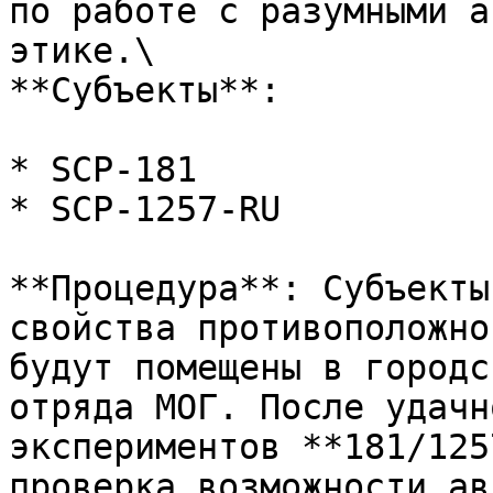
по работе с разумными а
этике.\

**Субъекты**:

* SCP-181

* SCP-1257-RU

**Процедура**: Субъекты
свойства противоположно
будут помещены в городс
отряда МОГ. После удачн
экспериментов **181/125
проверка возможности ав