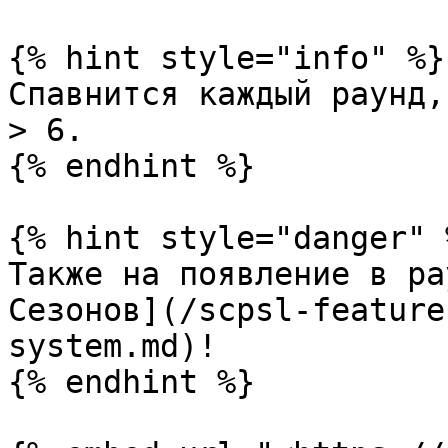
{% hint style="info" %}

Спавнится каждый раунд,
> 6.

{% endhint %}

{% hint style="danger" %
Также на появление в ра
Сезонов](/scpsl-feature
system.md)!

{% endhint %}
