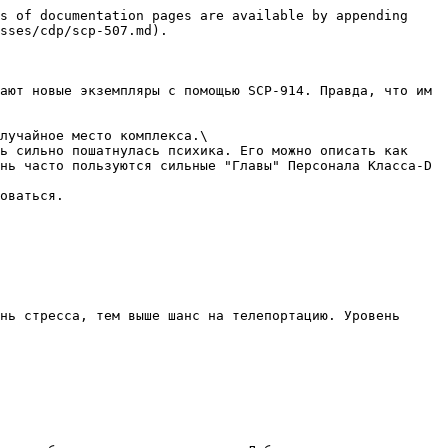
s of documentation pages are available by appending 
sses/cdp/scp-507.md).

ают новые экземпляры с помощью SCP-914. Правда, что им 
лучайное место комплекса.\

ь сильно пошатнулась психика. Его можно описать как 
нь часто пользуются сильные "Главы" Персонала Класса-D 
оваться.

нь стресса, тем выше шанс на телепортацию. Уровень 