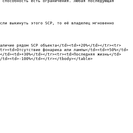
 способность есть ограничения. Любая последующая 
сли выкинуть этого SCP, то её владелец мгновенно 
аличие рядом SCP объекта</td><td>+20%</td></tr><tr>
tr><td>Отсутствие фонарика или лампы</td><td>+50%</td>
</td><td>+30%</td></tr><tr><td>Последняя жизнь</td>
/td><td>-100%</td></tr></tbody></table>
