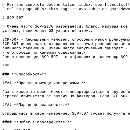
> For the complete documentation index, see [llms.txt](
`.md` to page URLs; this page is available as [Markdown
# SCP-507

> Очень часто SCP-2176 разбивается, благо, нарушая все 
устроят, если Агент O5 узнает об этом...

SCP-507 - Аномальный человек, способный неконтролируемо
SCP-507 очень часто отправлялся в самые разнообразные и
сильного параноика. Очень часто запугивания приводят к 
и его соседи по камерам содержания.\

Самое ценное для SCP-507 - его фонарик и экземпляр SCP-
***

### **Способности**

#### **Прогулка между измерениями:**

Раз в какое-то время может телепортироваться в другое и
стресса изменяется от различных факторов. Если SCP-507 
#### **Дар иной реальности:**

Отправляясь в своё измерение, SCP-507 сможет получить н
#### **Побег в пространстве:**
