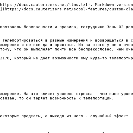
https://docs.cauterizers.net/llms.txt). Markdown version
](https://docs.cauterizers.net/scpsl-features/custom-cla
протоколы безопасности и правила, сотрудники Зоны 02 дел
 телепортироваться в разные измерения и возвращаться в с
змерения и не всегда в приятные. Из-за этого у него очен
тому, что он выполняет почти всё беспрекословно, чем оче
2176, который не даёт возможности ему куда-то телепортир
змерение. На это влияет уровень стресса - чем выше урове
связан, то он теряет возможность к телепортации.

екоторые предметы, а выходя из него - случайный эффект.
