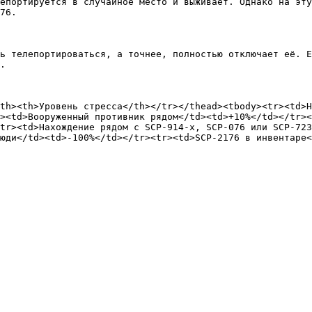
епортируется в случайное место и выживает. Однако на эту
76.

ь телепортироваться, а точнее, полностью отключает её. Е
.

th><th>Уровень стресса</th></tr></thead><tbody><tr><td>Н
><td>Вооруженный противник рядом</td><td>+10%</td></tr><
tr><td>Нахождение рядом с SCP-914-x, SCP-076 или SCP-723
юди</td><td>-100%</td></tr><tr><td>SCP-2176 в инвентаре<