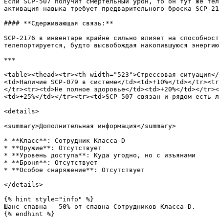
Если SCP-507 получит смертельный урон, то он тут же тел
активация навыка требует предварительного броска SCP-21
#### **Сдерживающая связь:**

SCP-2176 в инвентаре крайне сильно влияет на способност
телепортируется, будто высвобождая накопившуюся энергию
***

<table><thead><tr><th width="523">Стрессовая ситуация</
<td>Наличие SCP-079 в системе</td><td>+10%</td></tr><tr
</tr><tr><td>Не полное здоровье</td><td>+20%</td></tr><
<td>+25%</td></tr><tr><td>SCP-507 связан и рядом есть л
<details>

<summary>Дополнительная информация</summary>

* **Класс**: Сотрудник Класса-D

* **Оружие**: Отсутствует

* **Уровень доступа**: Куда угодно, но с изъянами

* **Броня**: Отсутствует

* **Особое снаряжение**: Отсутствует

</details>

{% hint style="info" %}

Шанс спавна - 50% от спавна Сотрудников Класса-D.

{% endhint %}
