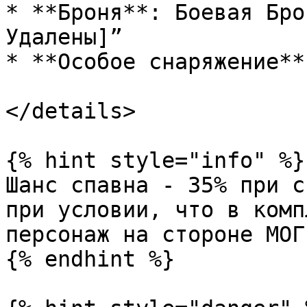
* **Броня**: Боевая Бро
Удалены]”

* **Особое снаряжение**
</details>

{% hint style="info" %}

Шанс спавна - 35% при с
при условии, что в комп
персонаж на стороне МОГ.
{% endhint %}
