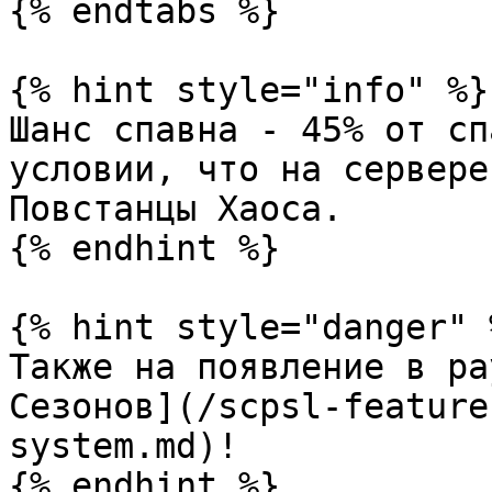
{% endtabs %}

{% hint style="info" %}

Шанс спавна - 45% от сп
условии, что на сервере
Повстанцы Хаоса.

{% endhint %}

{% hint style="danger" %
Также на появление в ра
Сезонов](/scpsl-feature
system.md)!

{% endhint %}
