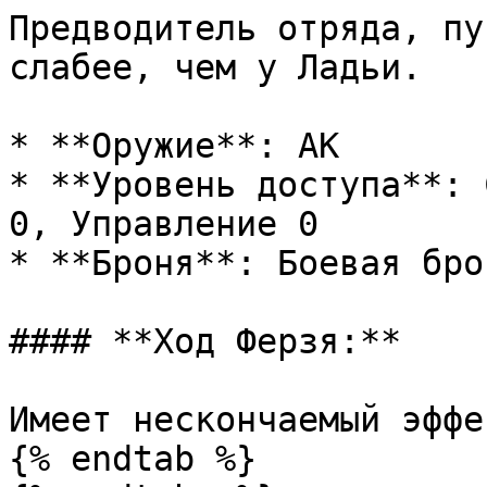
Предводитель отряда, пу
слабее, чем у Ладьи.

* **Оружие**: AK

* **Уровень доступа**: 
0, Управление 0

* **Броня**: Боевая брон
#### **Ход Ферзя:**

Имеет нескончаемый эффе
{% endtab %}
