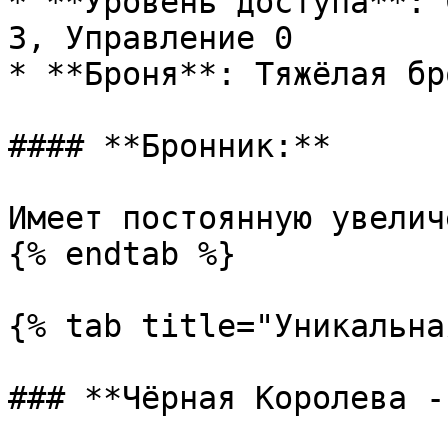
* **Уровень доступа**: 
3, Управление 0

* **Броня**: Тяжёлая бро
#### **Бронник:**

Имеет постоянную увелич
{% endtab %}

{% tab title="Уникальна
### **Чёрная Королева -