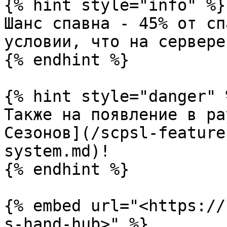
{% hint style="info" %}

Шанс спавна - 45% от сп
условии, что на сервере
{% endhint %}

{% hint style="danger" %
Также на появление в ра
Сезонов](/scpsl-feature
system.md)!

{% endhint %}

{% embed url="<https://