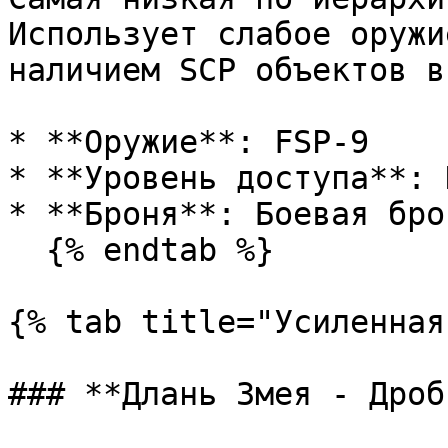
Использует слабое оружи
наличием SCP объектов в
* **Оружие**: FSP-9

* **Уровень доступа**: 
* **Броня**: Боевая брон
  {% endtab %}

{% tab title="Усиленная
### **Длань Змея - Дроб