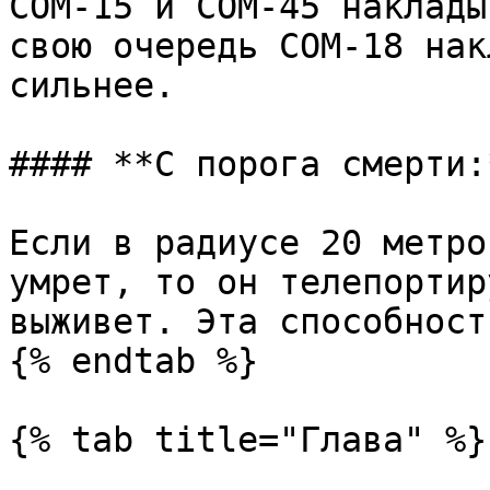
COM-15 и COM-45 наклады
свою очередь COM-18 нак
сильнее.

#### **С порога смерти:*
Если в радиусе 20 метро
умрет, то он телепортир
выживет. Эта способност
{% endtab %}

{% tab title="Глава" %}
