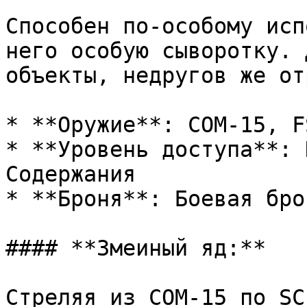
Способен по-особому исп
него особую сыворотку. 
объекты, недругов же от
* **Оружие**: COM-15, FS
* **Уровень доступа**: 
Содержания

* **Броня**: Боевая брон
#### **Змеиный яд:**

Стреляя из COM-15 по SC