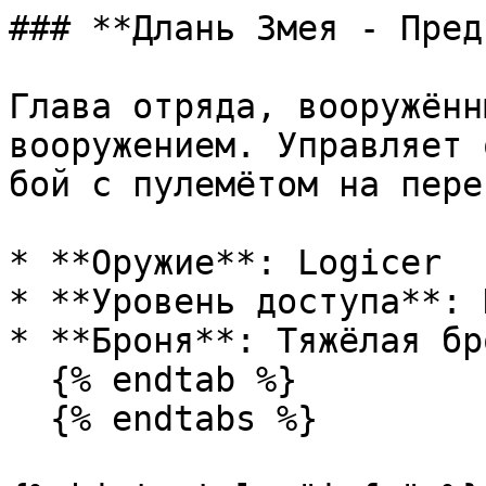
### **Длань Змея - Пред
Глава отряда, вооружённ
вооружением. Управляет 
бой с пулемётом на перев
* **Оружие**: Logicer

* **Уровень доступа**: 
* **Броня**: Тяжёлая бро
  {% endtab %}

  {% endtabs %}
