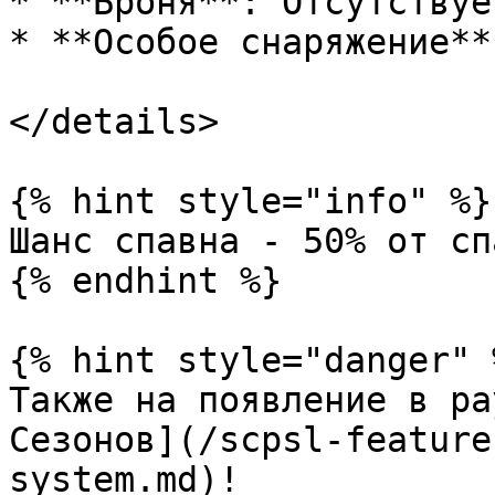
* **Броня**: Отсутствует
* **Особое снаряжение**
</details>

{% hint style="info" %}

Шанс спавна - 50% от сп
{% endhint %}

{% hint style="danger" %
Также на появление в ра
Сезонов](/scpsl-feature
system.md)!
