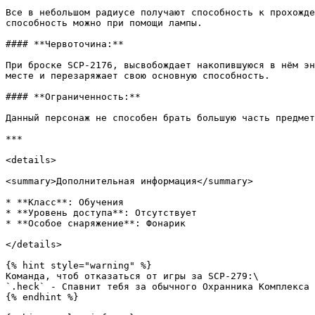
Все в небольшом радиусе получают способность к прохожде
способность можно при помощи лампы.

#### **Червоточина:**

При броске SCP-2176, высвобождает накопившуюся в нём эн
месте и перезаряжает свою основную способность.

#### **Ограниченность:**

Данный персонаж не способен брать большую часть предмет
***

<details>

<summary>Дополнительная информация</summary>

* **Класс**: Обучения

* **Уровень доступа**: Отсутствует

* **Особое снаряжение**: Фонарик

</details>

{% hint style="warning" %}

Команда, чтоб отказаться от игры за SCP-279:\

`.heck` - Спавнит тебя за обычного Охранника Комплекса 
{% endhint %}
