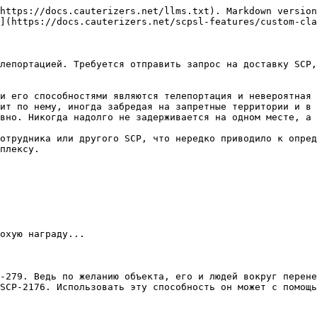
https://docs.cauterizers.net/llms.txt). Markdown version
](https://docs.cauterizers.net/scpsl-features/custom-cla
лепортацией. Требуется отправить запрос на доставку SCP,
и его способностями являются телепортация и невероятная 
ит по нему, иногда забредая на запретные территории и в 
вно. Никогда надолго не задерживается на одном месте, а 
отрудника или другого SCP, что нередко приводило к опред
плексу.

охую награду...

-279. Ведь по желанию объекта, его и людей вокруг перене
SCP-2176. Использовать эту способность он может с помощь