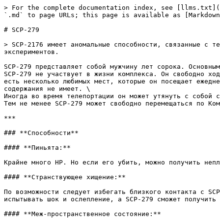
> For the complete documentation index, see [llms.txt](
`.md` to page URLs; this page is available as [Markdown
# SCP-279

> SCP-2176 имеет аномальные способности, связанные с те
экспериментов.

SCP-279 представляет собой мужчину лет сорока. Основным
SCP-279 не участвует в жизни комплекса. Он свободно ход
есть несколько любимых мест, которые он посещает ежедне
содержания не имеет. \

Иногда во время телепортации он может утянуть с собой с
Тем не менее SCP-279 может свободно перемещаться по Ком
***

### **Способности**

#### **Пиньята:**

Крайне много HP. Но если его убить, можно получить непл
#### **Странствующее хищение:**

По возможности следует избегать близкого контакта с SCP
испытывать шок и ослепление, а SCP-279 сможет получить 
#### **Меж-пространственное состояние:**
